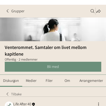
Grupper
Venterommet. Samtaler om livet mellom
kapitlene
Offentlig
·
2 medlemmer
Bli med
Diskusjon
Medier
Filer
Om
Arrangementer
Tilbake
Life After 40