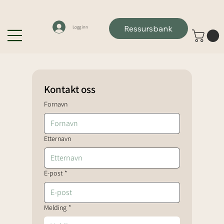
Ressursbank
Logg inn
Kontakt oss
Fornavn
Etternavn
E-post
*
Melding
*