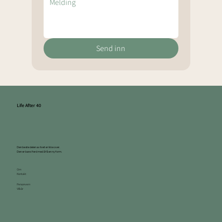
Send inn
Life After 40
Den beste delen av livet er ikke over.
Den er bare i ferd med å få en ny form.
Om
Kontakt
Personvern
Vilkår