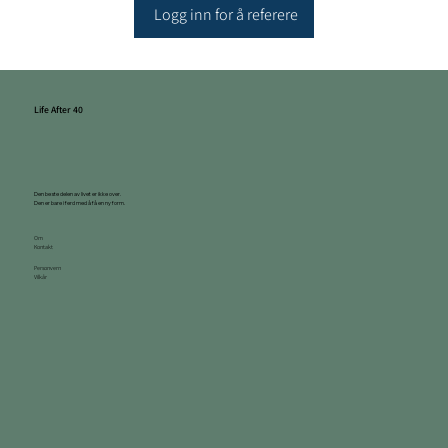
Logg inn for å referere
Life After 40
Den beste delen av livet er ikke over.
Den er bare i ferd med å få en ny form.
Om
Kontakt
Personvern
Vilkår