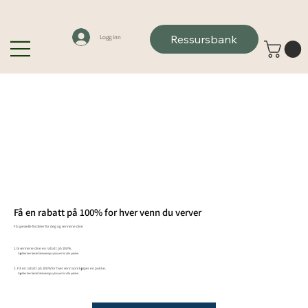
Ressursbank
Logg inn
Få en rabatt på 100% for hver venn du verver
Få spesielle fordeler for deg og vennene dine
Gi vennene dine en rabatt på 100%.
Gjelder den første faktureringssyklusen for alle pakker.
Få en rabatt på 100% for hver venn som kjøper en pakke.
Gjelder den første faktureringssyklusen for alle pakker.