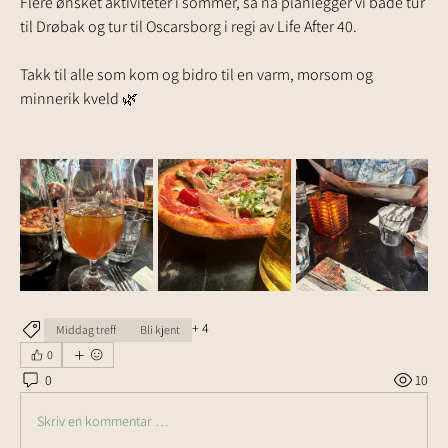
Flere ønsket aktiviteter i sommer, så nå planlegger vi både tur 
til Drøbak og tur til Oscarsborg i regi av Life After 40.
Takk til alle som kom og bidro til en varm, morsom og 
minnerik kveld 🌿
+
4
Middag treff
Bli kjent
0
0
10
Skriv en kommentar …