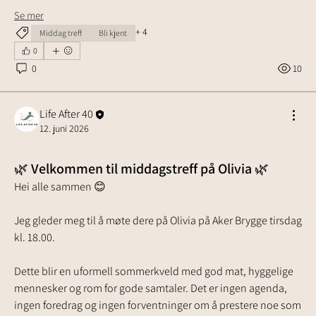
Se mer
+
4
Middag treff
Bli kjent
0
0
10
Life After 40
12. juni 2026
🌿 Velkommen til middagstreff på Olivia 🌿
Hei alle sammen 😊
Jeg gleder meg til å møte dere på Olivia på Aker Brygge tirsdag 
kl. 18.00.
Dette blir en uformell sommerkveld med god mat, hyggelige 
mennesker og rom for gode samtaler. Det er ingen agenda, 
ingen foredrag og ingen forventninger om å prestere noe som 