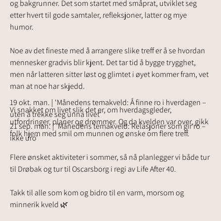
og bakgrunner. Det som startet med småprat, utviklet seg 
etter hvert til gode samtaler, refleksjoner, latter og mye 
humor.
Om
Her kan du lese om arrangementer og aktiviteter i regi av Li
...
Noe av det fineste med å arrangere slike treff er å se hvordan 
Les mer
mennesker gradvis blir kjent. Det tar tid å bygge trygghet, 
men når latteren sitter løst og glimtet i øyet kommer fram, vet 
man at noe har skjedd.
Arrangementer
19 okt. man. | 'Månedens temakveld: Å finne ro i hverdagen –
Vi snakket om livet slik det er, om hverdagsgleder, 
uten å trekke seg unna livet'
utfordringer, planer og drømmer. Og da kvelden var over, gikk 
21 sep. man. | 'Månedens temakveld: Relasjoner som gir ro –
folk hjem med smil om munnen og ønske om flere treff.
ikke uro'
Se alle gruppearrangementer
Flere ønsket aktiviteter i sommer, så nå planlegger vi både tur 
til Drøbak og tur til Oscarsborg i regi av Life After 40.
Takk til alle som kom og bidro til en varm, morsom og 
minnerik kveld 🌿