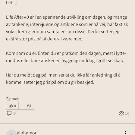
helst.
Life After 40 er i en spennende utvikling om dagen, og mange 
av tankene, intervjuene og artiklene som er på vei, har faktisk 
vokst frem gjennom samtaler som disse. Derfor setter jeg 
ekstra stor pris på at dere vil være med.
Kom som du er. Enten du er pratsom den dagen, mest i lytte-
modus eller bare ønsker en hyggelig middag i godt selskap.
Har du meldt deg på, men ser at du ikke får anledning til å 
komme, setter jeg pris på om du gir beskjed.
Se mer
0
0
14
alohamon