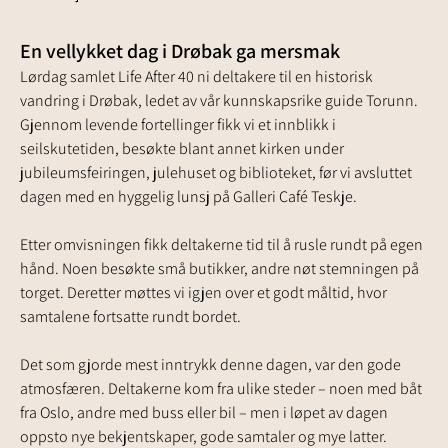
En vellykket dag i Drøbak ga mersmak
Lørdag samlet Life After 40 ni deltakere til en historisk 
vandring i Drøbak, ledet av vår kunnskapsrike guide Torunn. 
Gjennom levende fortellinger fikk vi et innblikk i 
seilskutetiden, besøkte blant annet kirken under 
jubileumsfeiringen, julehuset og biblioteket, før vi avsluttet 
dagen med en hyggelig lunsj på Galleri Café Teskje.
Etter omvisningen fikk deltakerne tid til å rusle rundt på egen 
hånd. Noen besøkte små butikker, andre nøt stemningen på 
torget. Deretter møttes vi igjen over et godt måltid, hvor 
samtalene fortsatte rundt bordet.
Det som gjorde mest inntrykk denne dagen, var den gode 
atmosfæren. Deltakerne kom fra ulike steder – noen med båt 
fra Oslo, andre med buss eller bil – men i løpet av dagen 
oppsto nye bekjentskaper, gode samtaler og mye latter.