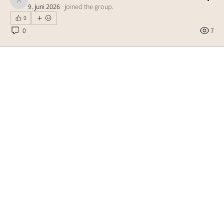
alohamon
9. juni 2026
·
joined the group.
0
0
7