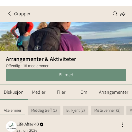
Grupper
Arrangementer & Aktiviteter
Offentlig
·
18 medlemmer
Bli med
Diskusjon
Medier
Filer
Om
Arrangementer
Alle emner
Middag treff (1)
Bli kjent (2)
Møte venner (2)
V
Life After 40
28. juni 2026