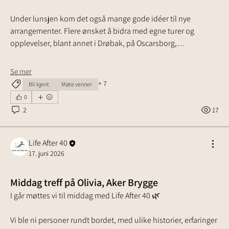
Under lunsjen kom det også mange gode idéer til nye 
arrangementer. Flere ønsket å bidra med egne turer og 
opplevelser, blant annet i Drøbak, på Oscarsborg,…
Se mer
+
7
Bli kjent
Møte venner
0
2
17
Life After 40
17. juni 2026
Middag treff på Olivia, Aker Brygge
I går møttes vi til middag med Life After 40 🌿
Vi ble ni personer rundt bordet, med ulike historier, erfaringer 