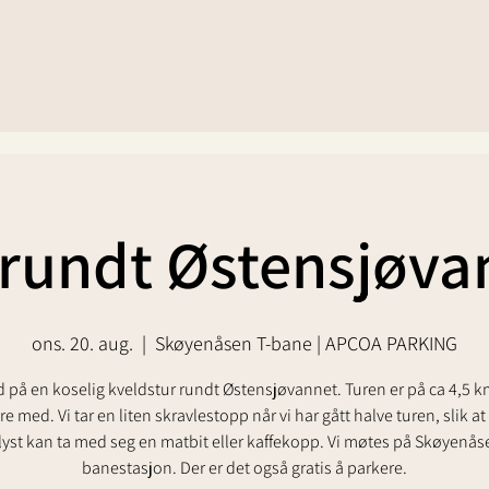
 rundt Østensjøva
ons. 20. aug.
  |  
Skøyenåsen T-bane | APCOA PARKING
d på en koselig kveldstur rundt Østensjøvannet. Turen er på ca 4,5 k
e med. Vi tar en liten skravlestopp når vi har gått halve turen, slik a
lyst kan ta med seg en matbit eller kaffekopp. Vi møtes på Skøyenås
banestasjon. Der er det også gratis å parkere.