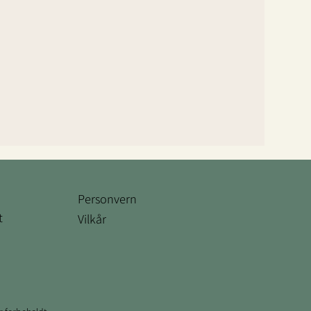
Personvern
t
Vilkår