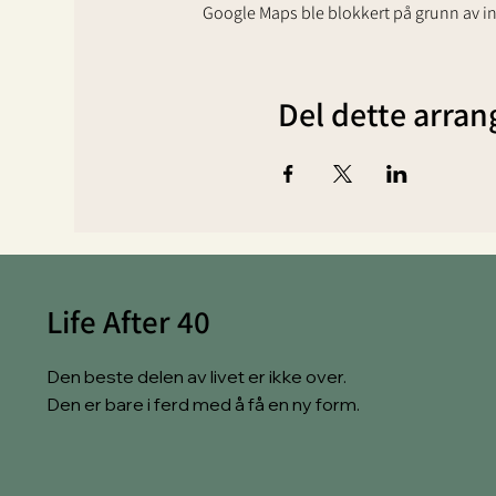
Google Maps ble blokkert på grunn av inn
Del dette arra
Life After 40
Den beste delen av livet er ikke over.
Den er bare i ferd med å få en ny form.