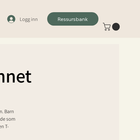
Logg inn
Ressursbank
nnet
m. Barn
t de som
en T-