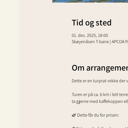
Tid og sted
01. des. 2025, 18:00
Skøyenåsen T-bane | APCOA PA
Om arrangemen
Dette er en turprat-rekke der v
Turen er på ca. 6 km i lett te
ta gjerne med kaffekoppen ell
🌿 Dette får du for prisen: