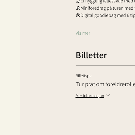
🌼Et hyggelig fellesskap med 
🌼Miniforedrag på turen med f
🌼Digital goodiebag med 6 tips
Vis mer
Billetter
Billettype
Tur prat om foreldreroll
Mer informasjon