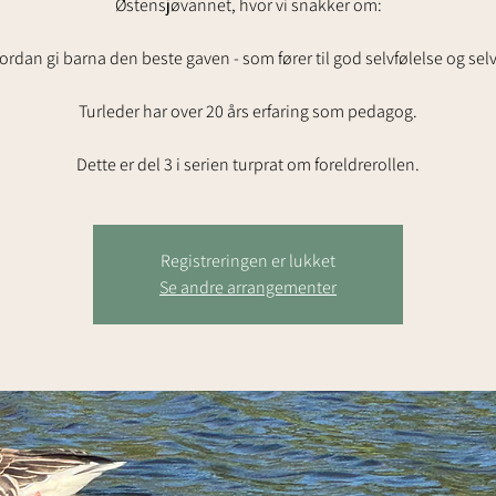
Østensjøvannet, hvor vi snakker om:
rdan gi barna den beste gaven - som fører til god selvfølelse og selvt
Turleder har over 20 års erfaring som pedagog.
Dette er del 3 i serien turprat om foreldrerollen.
Registreringen er lukket
Se andre arrangementer