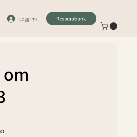
Logg inn
Ressursbank
at om
3
ndt