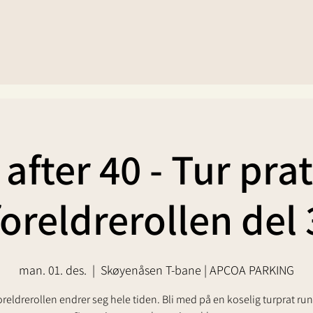
 after 40 - Tur pr
foreldrerollen del 
man. 01. des.
  |  
Skøyenåsen T-bane | APCOA PARKING
reldrerollen endrer seg hele tiden. Bli med på en koselig turprat ru