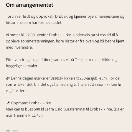
Om arrangementet
Torunn er født og oppvokst i Drøbak og kjenner byen, menneskene og 
historiene som har formet stedet. 
Vi møtes kl. 12.00 utenfor Drøbak kirke. Underveis tar vi oss tid til å 
oppleve sommerstemningen, høre historier fra byen og bli bedre kjent 
med hverandre.
Etter vandringen (ca. 1 time) samles vi på Teskje for mat, drikke og 
hyggelige samtaler.
🌿 Denne dagen markerer Drøbak kirke sitt 250-årsjubileum. For de 
som ønsker det, blir det også anledning til å ta en titt innom kirken før 
vi går videre.
📍 Oppmøte: Drøbak kirke 
Man kan ta buss 500 kl 11 fra Oslo Bussterminal til Drøbak kirke. (Da er 
man fremme kl 11.45.)
Vis mer