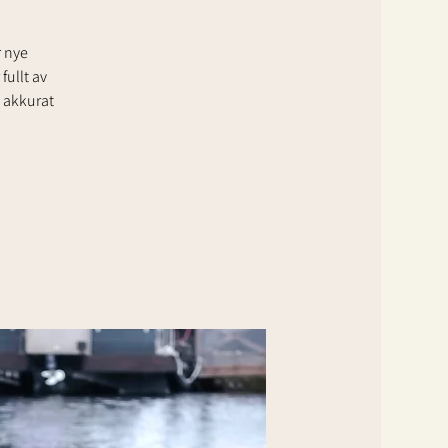
r nye
fullt av
m akkurat