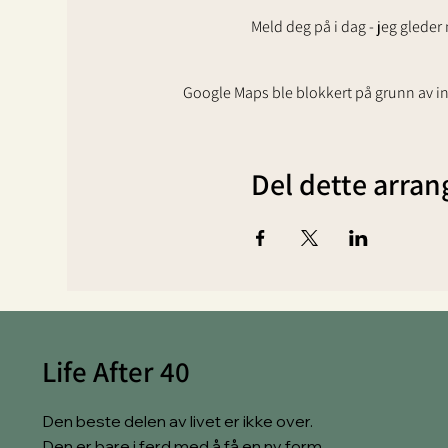
Meld deg på i dag - jeg gleder 
Google Maps ble blokkert på grunn av inn
Del dette arra
Life After 40
Den beste delen av livet er ikke over.
Den er bare i ferd med å få en ny form.