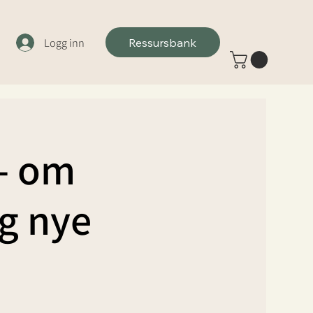
Logg inn
Ressursbank
 - om
og nye