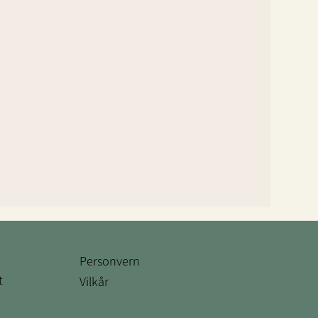
Personvern
t
Vilkår