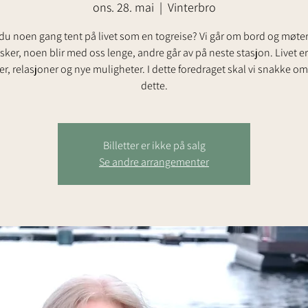
ons. 28. mai
  |  
Vinterbro
du noen gang tent på livet som en togreise? Vi går om bord og møte
er, noen blir med oss lenge, andre går av på neste stasjon. Livet er 
r, relasjoner og nye muligheter. I dette foredraget skal vi snakke o
dette.
Billetter er ikke på salg
Se andre arrangementer