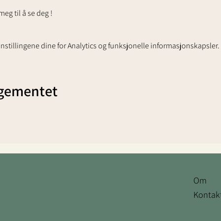
meg til å se deg !
stillingene dine for Analytics og funksjonelle informasjonskapsler.
ngementet
Om
Kontak