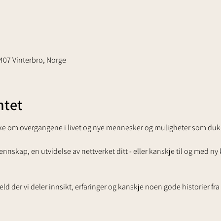
1407 Vinterbro, Norge
tet
akke om overgangene i livet og nye mennesker og muligheter som duk
ennskap, en utvidelse av nettverket ditt - eller kanskje til og med ny k
d der vi deler innsikt, erfaringer og kanskje noen gode historier fra l