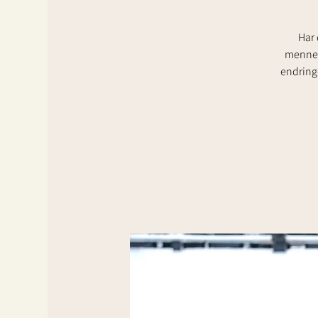
Har 
mennesk
endringe