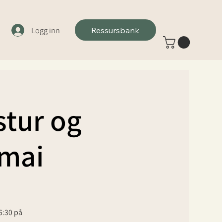
Logg inn
Ressursbank
stur og
 mai
16:30 på