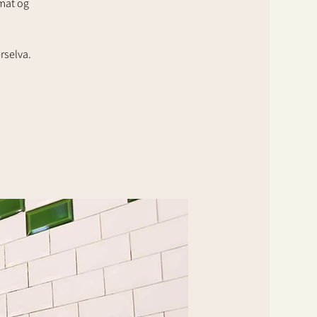
 mat og
rselva.