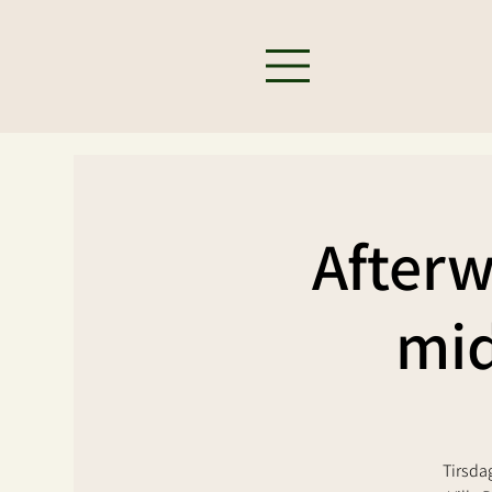
Afterw
mid
Tirsdag