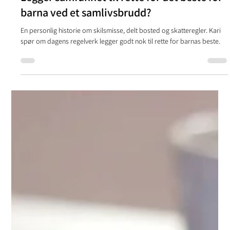
Legger samfunnet til rette for det beste for
barna ved et samlivsbrudd?
En personlig historie om skilsmisse, delt bosted og skatteregler. Kari
spør om dagens regelverk legger godt nok til rette for barnas beste.