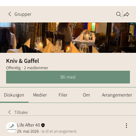
Grupper
Kniv & Gaffel
Offentlig
·
2 medlemmer
Bli med
Diskusjon
Medier
Filer
Om
Arrangementer
Tilbake
Life After 40
29. mai 2026
·
la til et arrangement.