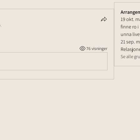
Arrange
19 okt. m
.
finne ro 
unna live
21 sep. 
76 visninger
Relasjone
Se alle g