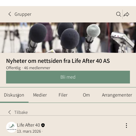
Grupper
Nyheter om nettsiden fra Life After 40 AS
Offentlig
·
46 medlemmer
Bli med
Diskusjon
Medier
Filer
Om
Arrangementer
Tilbake
Life After 40
13. mars 2026
·