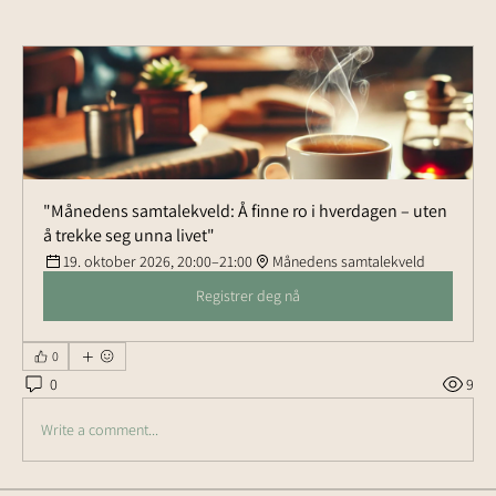
"Månedens samtalekveld: Å finne ro i hverdagen – uten 
å trekke seg unna livet"
19. oktober 2026, 20:00–21:00
Månedens samtalekveld
Registrer deg nå
0
0
9
Write a comment...