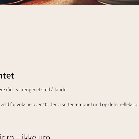
tet
re råd - vi trenger et sted å lande.
akveld for voksne over 40, der vi setter tempoet ned og deler refleksj
r ro – ikke uro