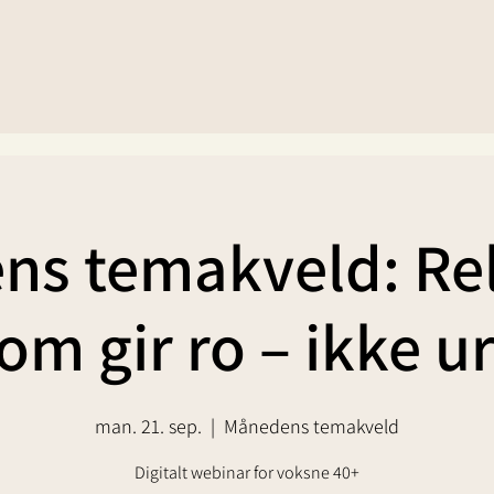
s temakveld: Re
om gir ro – ikke u
man. 21. sep.
  |  
Månedens temakveld
Digitalt webinar for voksne 40+